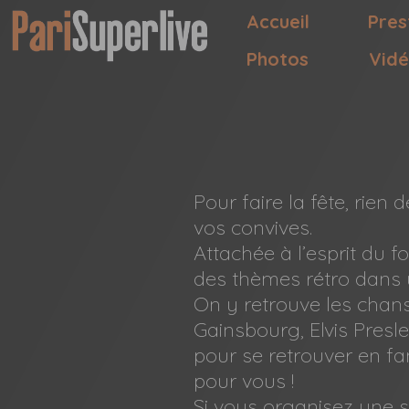
Accueil
Pres
Photos
Vid
Pour faire la fête, rien
vos convives.
Attachée à l’esprit du 
des thèmes rétro dans u
On y retrouve les chans
Gainsbourg, Elvis Presle
pour se retrouver en fam
pour vous !
Si vous organisez une s