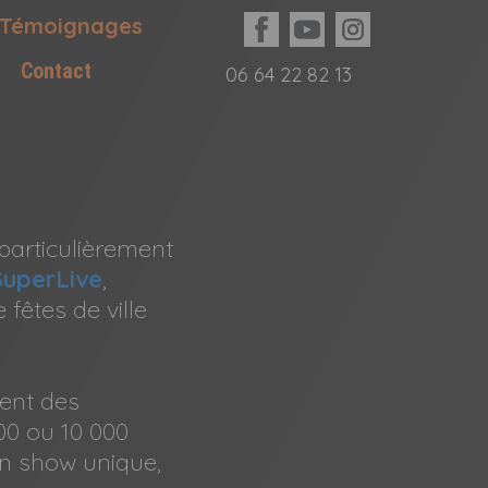
Témoignages
Contact
06 64 22 82 13
particulièrement
SuperLive
,
 fêtes de ville
ent des
00 ou 10 000
un show unique,