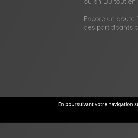
ou en DJ tout en 
Encore un doute ?
des participants q
En poursuivant votre navigation su